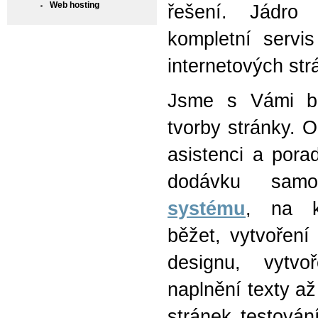
Web hosting
řešení. Jádro 
kompletní servis
internetových str
Jsme s Vámi b
tvorby stránky. 
asistenci a porad
dodávku sam
systému
, na k
běžet, vytvoření 
designu, vytvo
naplnění texty až
stránek testován