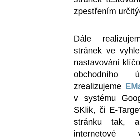
zpestřením určit
Dále realizuje
stránek ve vyhle
nastavování klíčo
obchodního 
zrealizujeme
EMa
v systému Goo
SKlik, či E-Targe
stránku tak, a
internetové 