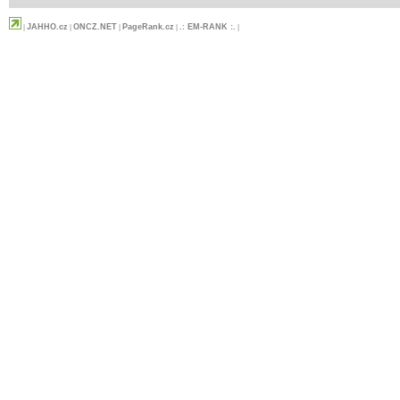
JAHHO.cz
ONCZ.NET
PageRank.cz
.: EM-RANK :.
|
|
|
|
|