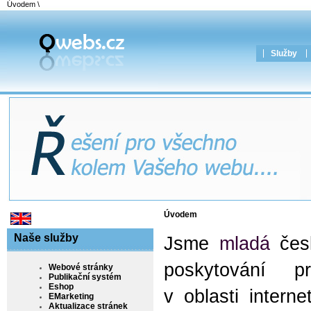
Úvodem
\
Služby
Úvodem
Naše služby
Jsme
mladá
čes
posky
tování pr
Webové stránky
Publikační systém
Eshop
v oblasti intern
EMarketing
Aktualizace stránek