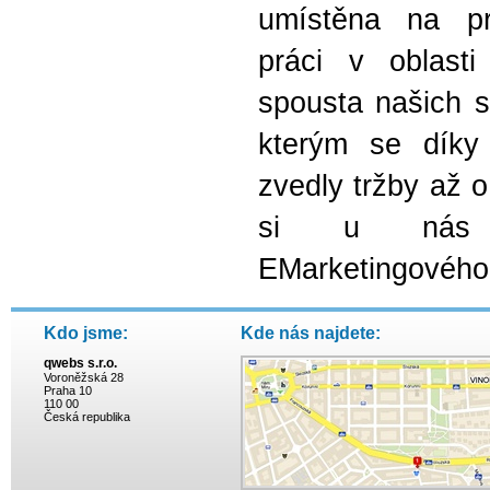
umístěna na pr
práci v oblasti
spousta našich 
kterým se díky 
zvedly tržby až 
si u nás p
EMarketingového
Kdo jsme:
Kde nás najdete:
qwebs s.r.o.
Voroněžská 28
Praha 10
110 00
Česká republika